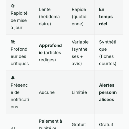
🔄
Lente
Rapide
En
Rapidité
(hebdoma
(quotidi
temps
de mise
daire)
enne)
réel
à jour
📚
Variable
Synthéti
Approfond
Profond
(synthè
que
ie
(articles
eur des
ses +
(fiches
rédigés)
critiques
avis)
courtes)
🔔
Présenc
Alertes
e de
Aucune
Limitée
personn
notificati
alisées
ons
Paiement à
Gratuit
Gratuit
💶
l’unité ou