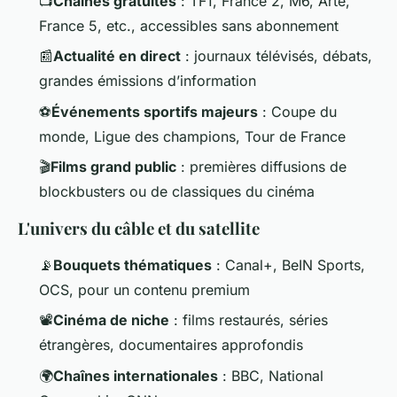
📺
Chaînes gratuites
: TF1, France 2, M6, Arte,
France 5, etc., accessibles sans abonnement
📰
Actualité en direct
: journaux télévisés, débats,
grandes émissions d’information
⚽
Événements sportifs majeurs
: Coupe du
monde, Ligue des champions, Tour de France
🎬
Films grand public
: premières diffusions de
blockbusters ou de classiques du cinéma
L'univers du câble et du satellite
📡
Bouquets thématiques
: Canal+, BeIN Sports,
OCS, pour un contenu premium
📽️
Cinéma de niche
: films restaurés, séries
étrangères, documentaires approfondis
🌍
Chaînes internationales
: BBC, National