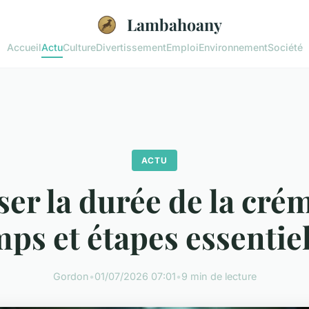
Lambahoany
Accueil
Actu
Culture
Divertissement
Emploi
Environnement
Société
ACTU
ser la durée de la crém
ps et étapes essentie
Gordon
•
01/07/2026 07:01
•
9 min de lecture