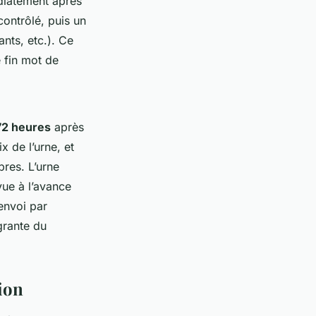
diatement après
contrôlé, puis un
nts, etc.). Ce
e fin mot de
72 heures
après
 de l’urne, et
pres. L’urne
vue à l’avance
envoi par
égrante du
ion