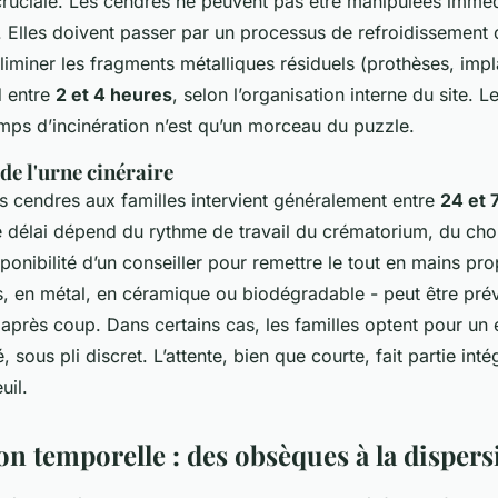
ruciale. Les cendres ne peuvent pas être manipulées immé
r. Elles doivent passer par un processus de refroidissement 
iminer les fragments métalliques résiduels (prothèses, impla
d entre
2 et 4 heures
, selon l’organisation interne du site. L
temps d’incinération n’est qu’un morceau du puzzle.
 de l'urne cinéraire
es cendres aux familles intervient généralement entre
24 et 
 délai dépend du rythme de travail du crématorium, du choix
sponibilité d’un conseiller pour remettre le tout en mains pro
s, en métal, en céramique ou biodégradable - peut être pré
après coup. Dans certains cas, les familles optent pour un 
, sous pli discret. L’attente, bien que courte, fait partie int
uil.
on temporelle : des obsèques à la dispers