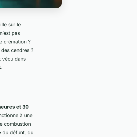
le sur le
n’est pas
e crémation ?
n des cendres ?
t vécu dans
s.
heures et 30
nctionne à une
ne combustion
 du défunt, du