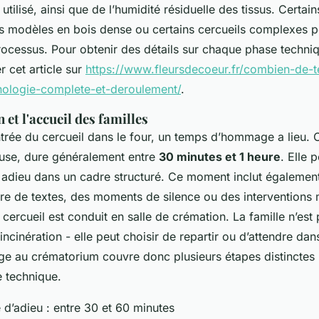
 utilisé, ainsi que de l’humidité résiduelle des tissus. Certai
es modèles en bois dense ou certains cercueils complexes p
rocessus. Pour obtenir des détails sur chaque phase techni
 cet article sur
https://www.fleursdecoeur.fr/combien-de-
nologie-complete-et-deroulement/
.
 et l'accueil des familles
trée du cercueil dans le four, un temps d’hommage a lieu. 
ieuse, dure généralement entre
30 minutes et 1 heure
. Elle 
 adieu dans un cadre structuré. Ce moment inclut également 
ture de textes, des moments de silence ou des interventions
e cercueil est conduit en salle de crémation. La famille n’est
’incinération - elle peut choisir de repartir ou d’attendre da
e au crématorium couvre donc plusieurs étapes distinctes :
e technique.
d’adieu : entre 30 et 60 minutes