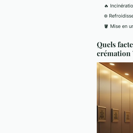
🔥 Incinérati
❄️ Refroidiss
🪣 Mise en ur
Quels facte
crémation 