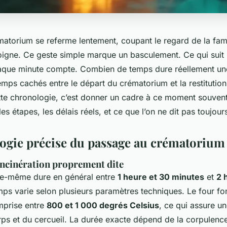
atorium se referme lentement, coupant le regard de la famil
loigne. Ce geste simple marque un basculement. Ce qui suit 
haque minute compte. Combien de temps dure réellement un
emps cachés entre le départ du crématorium et la restitutio
e chronologie, c’est donner un cadre à ce moment souven
les étapes, les délais réels, et ce que l’on ne dit pas toujour
ogie précise du passage au crématorium
incinération proprement dite
elle-même dure en général entre
1 heure et 30 minutes
et
2 
mps varie selon plusieurs paramètres techniques. Le four fo
mprise entre
800 et 1 000 degrés Celsius
, ce qui assure u
ps et du cercueil. La durée exacte dépend de la corpulence