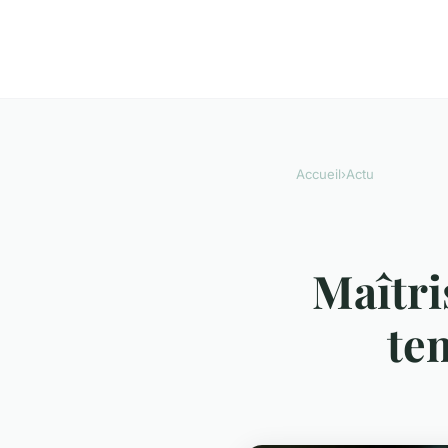
Accueil
›
Actu
Maîtri
tem