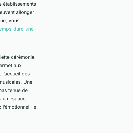
ns établissements
euvent allonger
que, vous
temps-dure-une-
Cette cérémonie,
permet aux
l’accueil des
 musicales. Une
 pas tenue de
ns un espace
 l’émotionnel, le