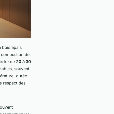
n bois épais
e combustion de
’ordre de
20 à 30
dables, souvent
pérature, durée
le respect des
souvent