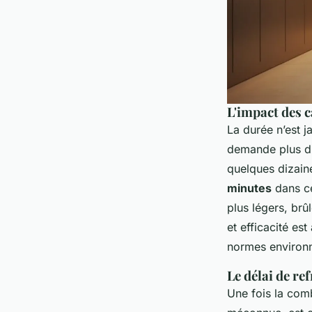
L'impact des c
La durée n’est j
demande plus d’
quelques dizain
minutes
dans ce
plus légers, brû
et efficacité es
normes environn
Le délai de re
Une fois la comb