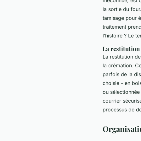
méconnue, est c
la sortie du fou
tamisage pour él
traitement pren
l’histoire ? Le 
La restitution
La restitution d
la crémation. Ce
parfois de la di
choisie - en boi
ou sélectionnée 
courrier sécurisé
processus de de
Organisati