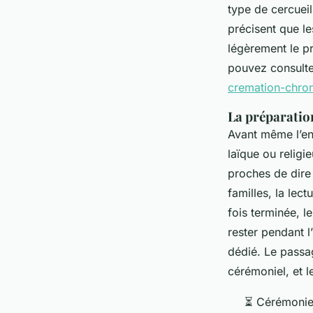
type de cercueil
précisent que l
légèrement le p
pouvez consulter
cremation-chro
La préparation
Avant même l’en
laïque ou relig
proches de dire
familles, la lec
fois terminée, l
rester pendant l
dédié. Le passag
cérémoniel, et l
⏳ Cérémonie 