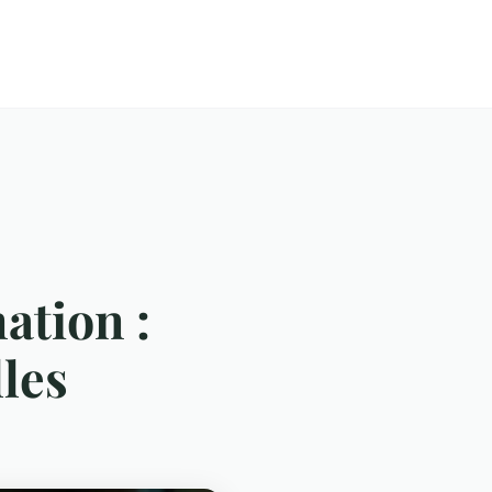
ation :
lles