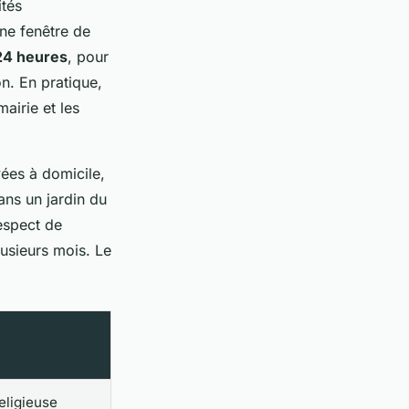
ités
une fenêtre de
24 heures
, pour
on. En pratique,
mairie et les
vées à domicile,
ans un jardin du
espect de
lusieurs mois. Le
eligieuse