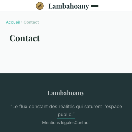
Lambahoany
Accueil
›
Contact
Contact
Lambahoany
“Le flux constant des réalités qui saturent l'espace
public.”
Mentions légales
Contact