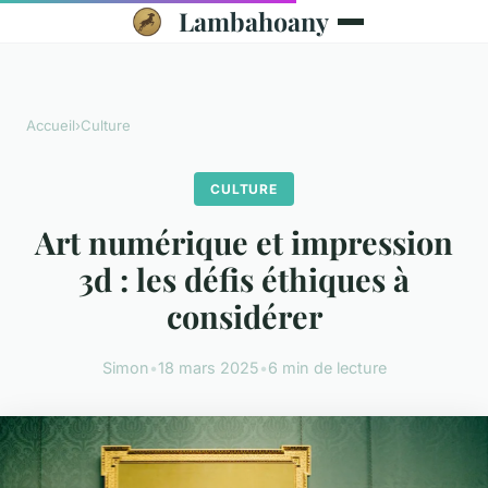
Lambahoany
Accueil
›
Culture
CULTURE
Art numérique et impression
3d : les défis éthiques à
considérer
Simon
•
18 mars 2025
•
6 min de lecture