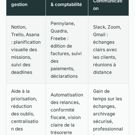
Communicati
gestion
& comptabilité
on
Pennylane,
Notion,
Slack, Zoom,
Quadra,
Trello, Asana
Gmail :
Freebe :
: planification
échanges
édition de
visuelle des
clairs avec
factures, suivi
missions,
les clients,
des
suivi des
réunions à
paiements,
deadlines
distance
déclarations
Aide à la
Gain de
Automatisation
priorisation,
temps sur les
des relances,
réduction
échanges,
conformité
des oublis,
archivage
fiscale, vision
centralisatio
sécurisé,
claire de la
n des
professionnal
trésorerie