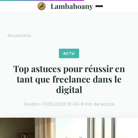
Lambahoany
Accueil
›
Actu
ACTU
Top astuces pour réussir en
tant que freelance dans le
digital
Gordon
•
11/05/2026 10:42
•
9 min de lecture