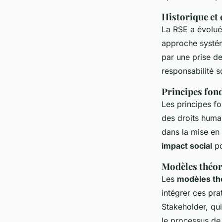
Historique et 
La RSE a évolué 
approche systéma
par une prise de
responsabilité s
Principes fon
Les principes fo
des droits huma
dans la mise en
impact social
po
Modèles théor
Les
modèles th
intégrer ces pr
Stakeholder, qui
le processus de 