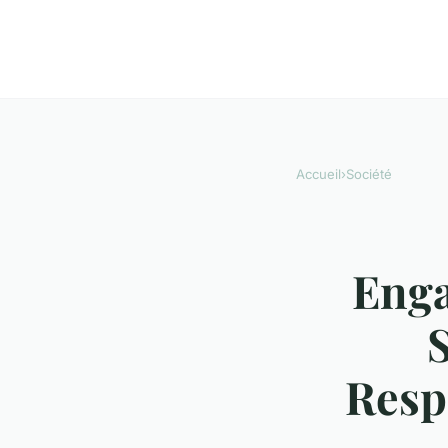
Accueil
›
Société
Enga
S
Resp