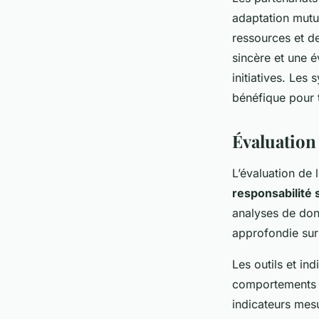
adaptation mutue
ressources et d
sincère et une é
initiatives. Les
bénéfique pour t
Évaluation 
L’évaluation de l
responsabilité 
analyses de don
approfondie su
Les outils et in
comportements c
indicateurs mesu