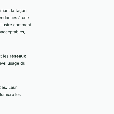
ifiant la façon
tendances à une
illustre comment
inacceptables,
t les
réseaux
uvel usage du
ces. Leur
lumière les