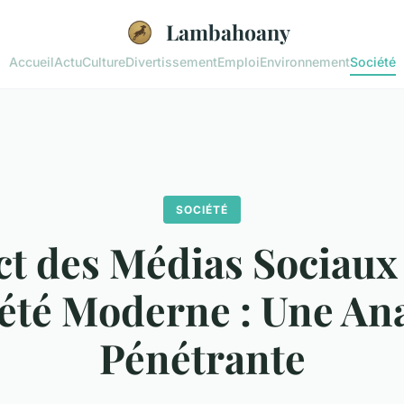
Lambahoany
Accueil
Actu
Culture
Divertissement
Emploi
Environnement
Société
SOCIÉTÉ
t des Médias Sociaux 
été Moderne : Une An
Pénétrante