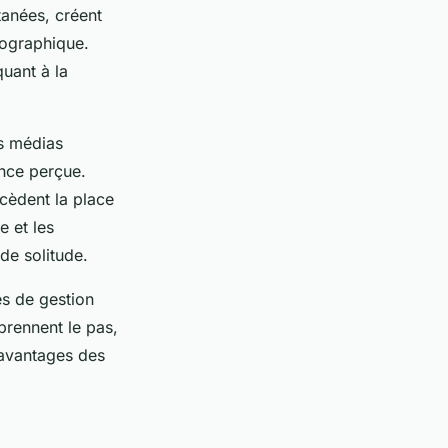
tanées, créent
éographique.
uant à la
s médias
ance perçue.
cèdent la place
e et les
de solitude.
s de gestion
prennent le pas,
s avantages des