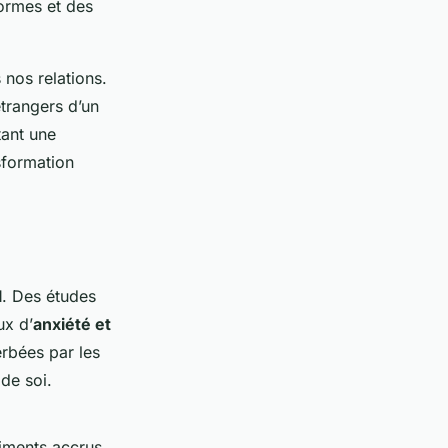
ormes et des
 nos relations.
trangers d’un
tant une
sformation
l
. Des études
ux d’
anxiété et
rbées par les
 de soi.
ntiments accrus