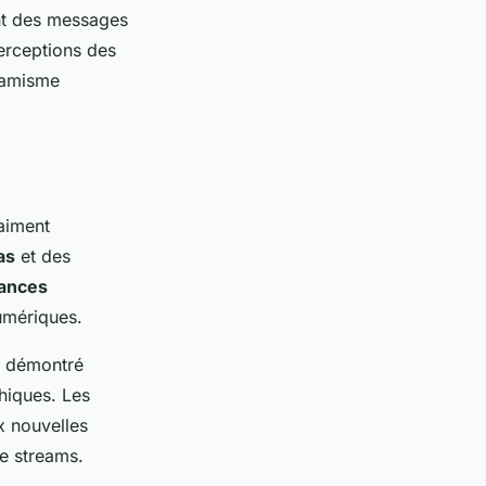
ant des messages
perceptions des
ynamisme
raiment
as
et des
ances
umériques.
 démontré
hiques. Les
x nouvelles
ve streams.