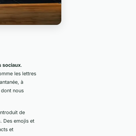
 sociaux
.
omme les lettres
tantanée, à
 dont nous
ntroduit de
. Des emojis et
cts et