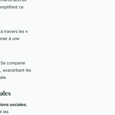
amplifient ce
 à travers les «
ener à une
. Se comparer
l, exacerbant les
ale.
ales
ions sociales
.
t les