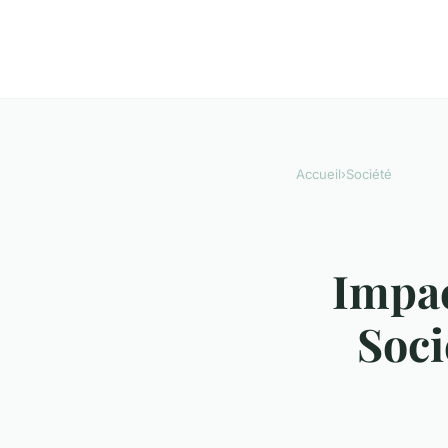
Accueil
›
Société
Impac
Soci