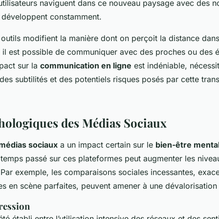
 utilisateurs naviguent dans ce nouveau paysage avec des n
e développent constamment.
s outils modifient la manière dont on perçoit la distance dans
t, il est possible de communiquer avec des proches ou des é
mpact sur la
communication en ligne
est indéniable, nécessi
s subtilités et des potentiels risques posés par cette tran
chologiques des Médias Sociaux
médias sociaux
a un impact certain sur le
bien-être menta
 temps passé sur ces plateformes peut augmenter les nivea
 Par exemple, les comparaisons sociales incessantes, exace
ises en scène parfaites, peuvent amener à une dévalorisation
ression
été établi entre l’utilisation intensive des réseaux et des se