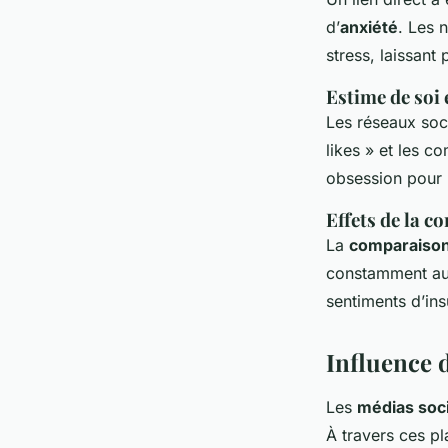
d’
anxiété
. Les 
stress, laissant 
Estime de soi 
Les réseaux soci
likes » et les 
obsession pour l
Effets de la c
La
comparaison
constamment aux 
sentiments d’ins
Influence 
Les
médias soc
À travers ces p