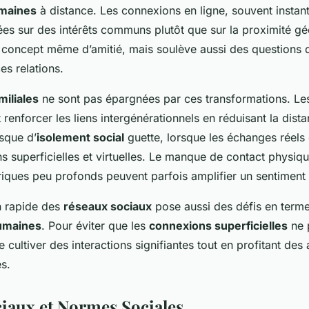
umaines
à distance. Les connexions en ligne, souvent instan
ées sur des intérêts communs plutôt que sur la proximité g
e concept même d’amitié, mais soulève aussi des questions q
es relations.
miliales
ne sont pas épargnées par ces transformations. Le
renforcer les liens intergénérationnels en réduisant la dist
sque d’
isolement social
guette, lorsque les échanges réels 
ns superficielles et virtuelles. Le manque de contact physiqu
ques peu profonds peuvent parfois amplifier un sentiment 
on rapide des
réseaux sociaux
pose aussi des défis en terme
humaines
. Pour éviter que les
connexions superficielles
ne 
 de cultiver des interactions signifiantes tout en profitant de
s.
iaux et Normes Sociales