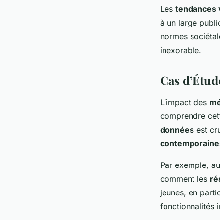
Les
tendances v
à un large publi
normes sociétal
inexorable.
Cas d’Étud
L’impact des
mé
comprendre cett
données
est cr
contemporaine
Par exemple, au
comment les
ré
jeunes, en part
fonctionnalités 