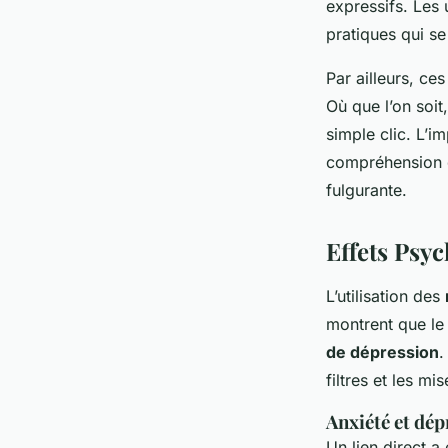
expressifs. Les
pratiques qui s
Par ailleurs, ce
Où que l’on soi
simple clic. L’i
compréhension de
fulgurante.
Effets Psy
L’utilisation des
montrent que le
de dépression
.
filtres et les m
Anxiété et dép
Un lien direct a 