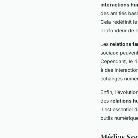
interactions h
des amitiés bas
Cela redéfinit l
profondeur de c
Les
relations fa
sociaux peuvent 
Cependant, le ri
à des interactio
échanges numéri
Enfin, l’évoluti
des
relations 
il est essentiel
outils numérique
Médias Soc