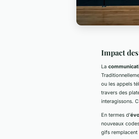
Impact des
La
communicati
Traditionnelleme
ou les appels té
travers des pla
interagissons. C
En termes d’
évo
nouveaux codes 
gifs remplacent 