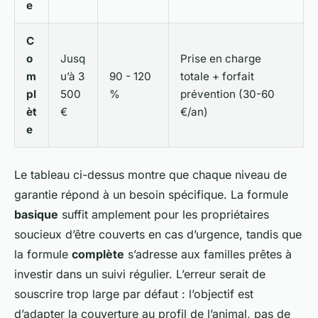
e
C
o
Jusq
Prise en charge
m
u’à 3
90 - 120
totale + forfait
pl
500
%
prévention (30-60
èt
€
€/an)
e
Le tableau ci-dessus montre que chaque niveau de
garantie répond à un besoin spécifique. La formule
basique
suffit amplement pour les propriétaires
soucieux d’être couverts en cas d’urgence, tandis que
la formule
complète
s’adresse aux familles prêtes à
investir dans un suivi régulier. L’erreur serait de
souscrire trop large par défaut : l’objectif est
d’adapter la couverture au profil de l’animal, pas de