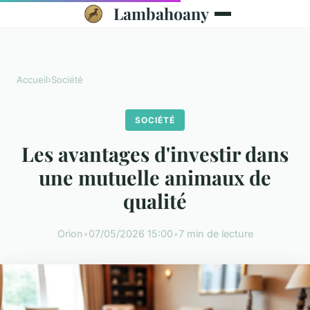
Lambahoany
Accueil
›
Société
SOCIÉTÉ
Les avantages d'investir dans
une mutuelle animaux de
qualité
Orion
•
07/05/2026 15:00
•
7 min de lecture