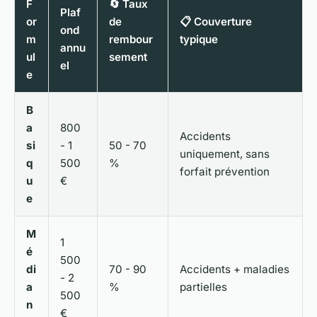
F
🔄 Taux
Plaf
or
de
📋 Couverture
ond
m
rembour
typique
annu
ul
sement
el
e
B
a
800
Accidents
si
- 1
50 - 70
uniquement, sans
q
500
%
forfait prévention
u
€
e
M
1
é
500
di
70 - 90
Accidents + maladies
- 2
a
%
partielles
500
n
€